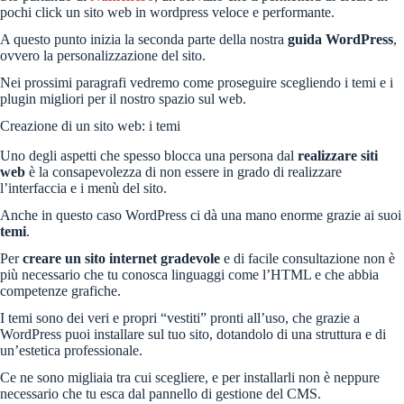
pochi click un sito web in wordpress veloce e performante.
A questo punto inizia la seconda parte della nostra
guida WordPress
,
ovvero la personalizzazione del sito.
Nei prossimi paragrafi vedremo come proseguire scegliendo i temi e i
plugin migliori per il nostro spazio sul web.
Creazione di un sito web: i temi
Uno degli aspetti che spesso blocca una persona dal
realizzare siti
web
è la consapevolezza di non essere in grado di realizzare
l’interfaccia e i menù del sito.
Anche in questo caso WordPress ci dà una mano enorme grazie ai suoi
temi
.
Per
creare un sito internet gradevole
e di facile consultazione non è
più necessario che tu conosca linguaggi come l’HTML e che abbia
competenze grafiche.
I temi sono dei veri e propri “vestiti” pronti all’uso, che grazie a
WordPress puoi installare sul tuo sito, dotandolo di una struttura e di
un’estetica professionale.
Ce ne sono migliaia tra cui scegliere, e per installarli non è neppure
necessario che tu esca dal pannello di gestione del CMS.