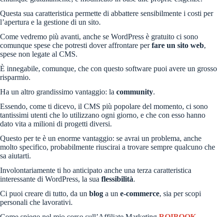
Questa sua caratteristica permette di abbattere sensibilmente i costi per
l’apertura e la gestione di un sito.
Come vedremo più avanti, anche se WordPress è gratuito ci sono
comunque spese che potresti dover affrontare per
fare un sito web
,
spese non legate al CMS.
È innegabile, comunque, che con questo software puoi avere un grosso
risparmio.
Ha un altro grandissimo vantaggio: la
community
.
Essendo, come ti dicevo, il CMS più popolare del momento, ci sono
tantissimi utenti che lo utilizzano ogni giorno, e che con esso hanno
dato vita a milioni di progetti diversi.
Questo per te è un enorme vantaggio: se avrai un problema, anche
molto specifico, probabilmente riuscirai a trovare sempre qualcuno che
sa aiutarti.
Involontariamente ti ho anticipato anche una terza caratteristica
interessante di WordPress, la sua
flessibilità
.
Ci puoi creare di tutto, da un
blog
a un
e-commerce
, sia per scopi
personali che lavorativi.
Come spiego nel mio corso sull’Affiliate Marketing
ROIBOOK