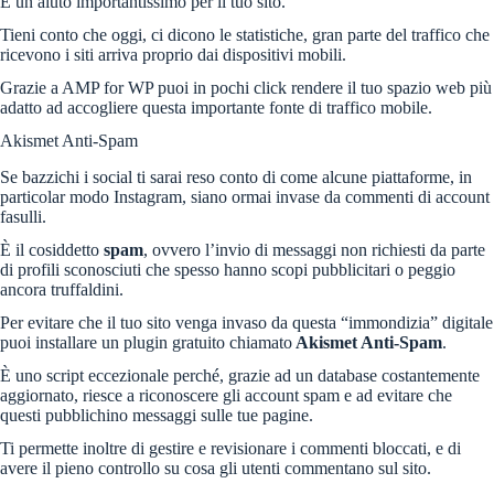
È un aiuto importantissimo per il tuo sito.
Tieni conto che oggi, ci dicono le statistiche, gran parte del traffico che
ricevono i siti arriva proprio dai dispositivi mobili.
Grazie a AMP for WP puoi in pochi click rendere il tuo spazio web più
adatto ad accogliere questa importante fonte di traffico mobile.
Akismet Anti-Spam
Se bazzichi i social ti sarai reso conto di come alcune piattaforme, in
particolar modo Instagram, siano ormai invase da commenti di account
fasulli.
È il cosiddetto
spam
, ovvero l’invio di messaggi non richiesti da parte
di profili sconosciuti che spesso hanno scopi pubblicitari o peggio
ancora truffaldini.
Per evitare che il tuo sito venga invaso da questa “immondizia” digitale
puoi installare un plugin gratuito chiamato
Akismet Anti-Spam
.
È uno script eccezionale perché, grazie ad un database costantemente
aggiornato, riesce a riconoscere gli account spam e ad evitare che
questi pubblichino messaggi sulle tue pagine.
Ti permette inoltre di gestire e revisionare i commenti bloccati, e di
avere il pieno controllo su cosa gli utenti commentano sul sito.