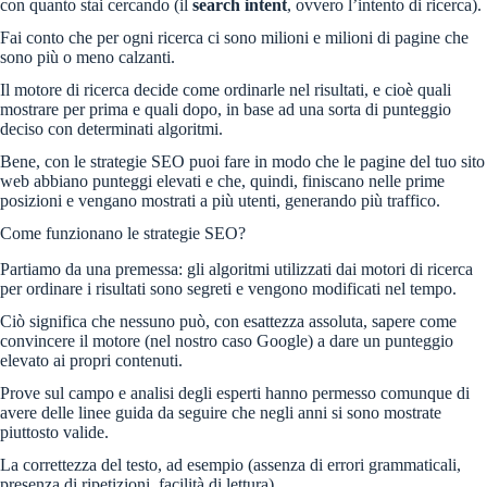
con quanto stai cercando (il
search intent
, ovvero l’intento di ricerca).
Fai conto che per ogni ricerca ci sono milioni e milioni di pagine che
sono più o meno calzanti.
Il motore di ricerca decide come ordinarle nel risultati, e cioè quali
mostrare per prima e quali dopo, in base ad una sorta di punteggio
deciso con determinati algoritmi.
Bene, con le strategie SEO puoi fare in modo che le pagine del tuo sito
web abbiano punteggi elevati e che, quindi, finiscano nelle prime
posizioni e vengano mostrati a più utenti, generando più traffico.
Come funzionano le strategie SEO?
Partiamo da una premessa: gli algoritmi utilizzati dai motori di ricerca
per ordinare i risultati sono segreti e vengono modificati nel tempo.
Ciò significa che nessuno può, con esattezza assoluta, sapere come
convincere il motore (nel nostro caso Google) a dare un punteggio
elevato ai propri contenuti.
Prove sul campo e analisi degli esperti hanno permesso comunque di
avere delle linee guida da seguire che negli anni si sono mostrate
piuttosto valide.
La correttezza del testo, ad esempio (assenza di errori grammaticali,
presenza di ripetizioni, facilità di lettura).