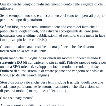
Questo perché vengono realizzati tenendo conto delle esigenze di chi li
utilizzerà.
Se ad esempio il tuo sito è un ecommerce, ci sono temi pensati proprio
per questo tipo di piattaforma.
Se è un blog, ci sono temi strutturati tenendo conto del fatto che tu
pubblicherai degli articoli, con i diversi accorgimenti del caso (una
homepage con le ultime pubblicazioni, ad esempio, o che mette in luce
i tuoi pezzi più letti e condivisi).
Ci sono poi altre caratteristiche ancora più tecniche che devono
indirizzarti nella scelta del tema.
Ipotizzando che tu voglia posizionarti sui motori di ricerca usando le
strategie SEO
(di cui parleremo più avanti), l’ideale sarebbe optare per
un tema SEO oriented, sviluppato cioè in modo da renderti più facile
l’utilizzo di questi sistemi e di creare pagine che vengono ben viste da
Google (o da altri search engine).
Stesso discorso vale anche per i temi
mobile friendly
, quelli cioè che
si adattano perfettamente (e automaticamente) anche alla visione su
dispositivi mobili (smartphone, tablet, etc…).
Gratis o a pagamento?
A questo punto va fatta una considerazione.