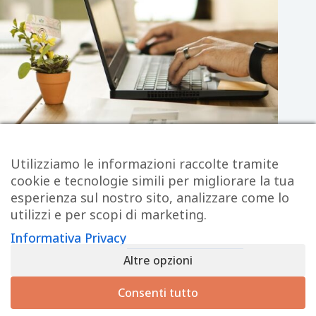
I migliori Addons di Elementor per WordPress
Utilizziamo le informazioni raccolte tramite
cookie e tecnologie simili per migliorare la tua
esperienza sul nostro sito, analizzare come lo
utilizzi e per scopi di marketing.
Contattami
Opinioni
Privacy Policy
Informativa Cookie
Informativa Privacy
Altre opzioni
3B Solutions – P.IVA: 03392920835
Via Bartolomeo da Neocastro is. F/H n.13 – Messina
Consenti tutto