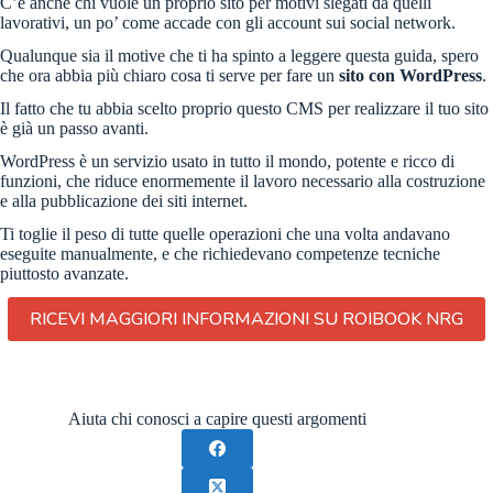
C’è anche chi vuole un proprio sito per motivi slegati da quelli
lavorativi, un po’ come accade con gli account sui social network.
Qualunque sia il motive che ti ha spinto a leggere questa guida, spero
che ora abbia più chiaro cosa ti serve per fare un
sito con WordPress
.
Il fatto che tu abbia scelto proprio questo CMS per realizzare il tuo sito
è già un passo avanti.
WordPress è un servizio usato in tutto il mondo, potente e ricco di
funzioni, che riduce enormemente il lavoro necessario alla costruzione
e alla pubblicazione dei siti internet.
Ti toglie il peso di tutte quelle operazioni che una volta andavano
eseguite manualmente, e che richiedevano competenze tecniche
piuttosto avanzate.
RICEVI MAGGIORI INFORMAZIONI SU ROIBOOK NRG
Aiuta chi conosci a capire questi argomenti