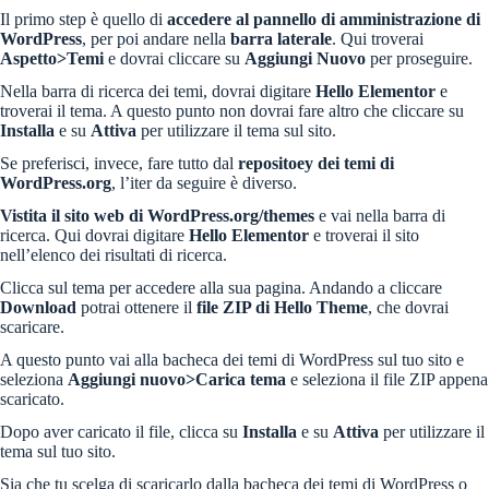
Il primo step è quello di
accedere al pannello di amministrazione di
WordPress
, per poi andare nella
barra laterale
. Qui troverai
Aspetto>Temi
e dovrai cliccare su
Aggiungi Nuovo
per proseguire.
Nella barra di ricerca dei temi, dovrai digitare
Hello Elementor
e
troverai il tema. A questo punto non dovrai fare altro che cliccare su
Installa
e su
Attiva
per utilizzare il tema sul sito.
Se preferisci, invece, fare tutto dal
repositoey dei temi di
WordPress.org
, l’iter da seguire è diverso.
Vistita il
sito web di WordPress.org/themes
e vai nella barra di
ricerca. Qui dovrai digitare
Hello Elementor
e troverai il sito
nell’elenco dei risultati di ricerca.
Clicca sul tema per accedere alla sua pagina. Andando a cliccare
Download
potrai ottenere il
file ZIP di Hello Theme
, che dovrai
scaricare.
A questo punto vai alla bacheca dei temi di WordPress sul tuo sito e
seleziona
Aggiungi nuovo>Carica tema
e seleziona il file ZIP appena
scaricato.
Dopo aver caricato il file, clicca su
Installa
e su
Attiva
per utilizzare il
tema sul tuo sito.
Sia che tu scelga di scaricarlo dalla bacheca dei temi di WordPress o