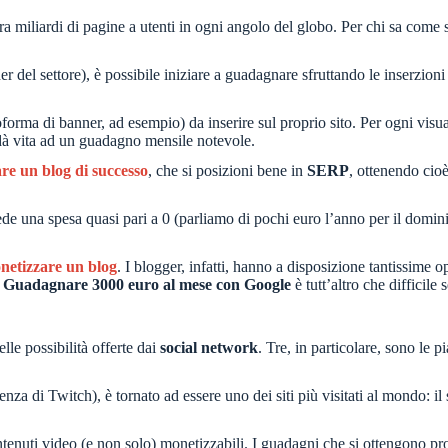
a miliardi di pagine a utenti in ogni angolo del globo. Per chi sa come 
ader del settore), è possibile iniziare a guadagnare sfruttando le inserzio
forma di banner, ad esempio) da inserire sul proprio sito. Per ogni visu
o dà vita ad un guadagno mensile notevole.
re un blog di successo
, che si posizioni bene in
SERP
, ottenendo cioè
e una spesa quasi pari a 0 (parliamo di pochi euro l’anno per il domini
netizzare un blog
. I blogger, infatti, hanno a disposizione tantissime 
.
Guadagnare 3000 euro al mese con Google
è tutt’altro che difficile
lle possibilità offerte dai
social network
. Tre, in particolare, sono le
za di Twitch), è tornato ad essere uno dei siti più visitati al mondo: il
tenuti video (e non solo) monetizzabili. I guadagni che si ottengono pro