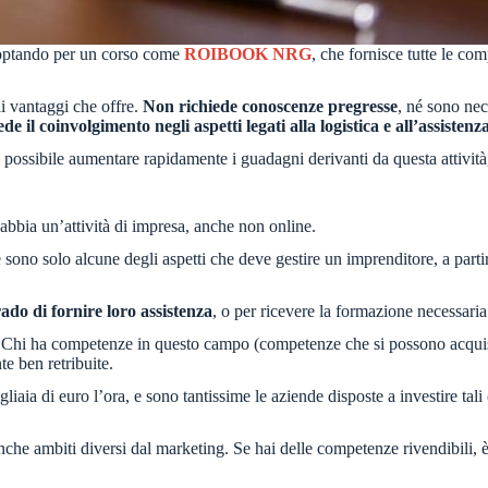
o, optando per un corso come
ROIBOOK NRG
, che fornisce tutte le co
li vantaggi che offre.
Non richiede conoscenze pregresse
, né sono nece
e il coinvolgimento negli aspetti legati alla logistica e all’assistenz
è possibile aumentare rapidamente i guadagni derivanti da questa attività
 abbia un’attività di impresa, anche non online.
e sono solo alcune degli aspetti che deve gestire un imprenditore, a partir
rado di fornire loro assistenza
, o per ricevere la formazione necessari
. Chi ha competenze in questo campo (competenze che si possono acqui
e ben retribuite.
liaia di euro l’ora, e sono tantissime le aziende disposte a investire tali
he ambiti diversi dal marketing. Se hai delle competenze rivendibili, è 