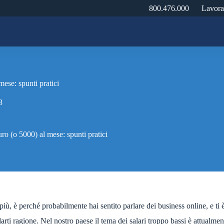
800.476.000
Lavora
se: spunti pratici
3
 (o 5000) al mese: spunti pratici
più, è perché probabilmente hai sentito parlare dei business online, e ti è
ti ragione. Nel nostro paese il tema dei salari troppo bassi è attualment