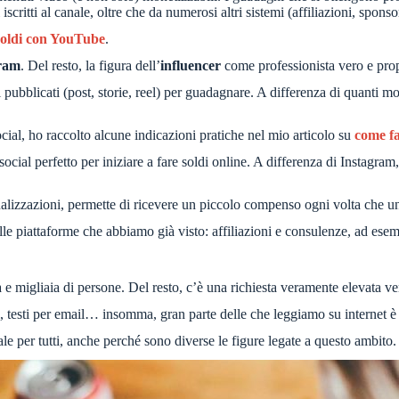
critti al canale, oltre che da numerosi altri sistemi (affiliazioni, sponso
soldi con YouTube
.
ram
. Del resto, la figura dell’
influencer
come professionista vero e prop
ti pubblicati (post, storie, reel) per guadagnare. A differenza di quanti 
ial, ho raccolto alcune indicazioni pratiche nel mio articolo su
come fa
social perfetto per iniziare a fare soldi online. A differenza di Instagr
izzazioni, permette di ricevere un piccolo compenso ogni volta che un 
delle piattaforme che abbiamo già visto: affiliazioni e consulenze, ad ese
a e migliaia di persone. Del resto, c’è una richiesta veramente elevata ver
, testi per email… insomma, gran parte delle che leggiamo su internet è s
le per tutti, anche perché sono diverse le figure legate a questo ambito.