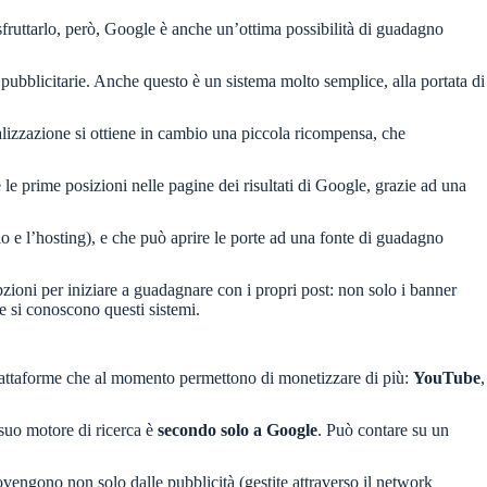
sfruttarlo, però, Google è anche un’ottima possibilità di guadagno
ni pubblicitarie. Anche questo è un sistema molto semplice, alla portata di
alizzazione si ottiene in cambio una piccola ricompensa, che
 le prime posizioni nelle pagine dei risultati di Google, grazie ad una
o e l’hosting), e che può aprire le porte ad una fonte di guadagno
opzioni per iniziare a guadagnare con i propri post: non solo i banner
 se si conoscono questi sistemi.
 piattaforme che al momento permettono di monetizzare di più:
YouTube
,
 suo motore di ricerca è
secondo solo a Google
. Può contare su un
vengono non solo dalle pubblicità (gestite attraverso il network