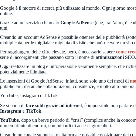
Google è il motore di ricerca più utilizzato al mondo. Ogni giorno mostr
online.
Grazie ad un servizio chiamato
Google AdSense
(che, tra l’altro, è le
tutti.
Creando un account AdSense è possibile ottenere delle pubblicità (sotto
moltiplicata per le migliaia e migliaia di visite che può ricevere un sit
Per raggiungere delle cifre elevate, però, è necessario sapere
come crea
serie di accorgimenti che passano sotto il nome di
ottimizzazioni SEO
.
Oggi realizzare un blog è un’operazione veramente semplice, che richied
potenzialmente illimitata.
Le inserzioni di Google AdSense, infatti, sono solo uno dei modi di
mo
pubblicitari, ma anche collaborazioni, consulenze, e molto altro ancora
YouTube, Instagram o TikTok
Se si parla di
fare soldi grazie ad internet
, è impossibile non parlare de
Instagram
e
TikTok
.
YouTube
, dopo un breve periodo di “crisi” (complice anche la concorren
numero di utenti enormi, con miliardi di accessi giornalieri.
Creando un canale su questa piattaforma è possibile posizionare dei con