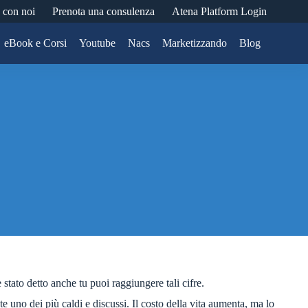
 con noi
Prenota una consulenza
Atena Platform Login
eBook e Corsi
Youtube
Nacs
Marketizzando
Blog
 stato detto anche tu puoi raggiungere tali cifre.
e uno dei più caldi e discussi. Il costo della vita aumenta, ma lo