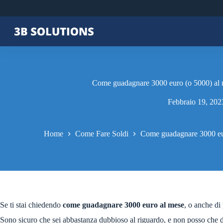
Come guadagnare 3000 euro (o 5000) al me
Febbraio 19, 202
Home
Come Fare Soldi
Come guadagnare 3000 euro
Se ti stai chiedendo
come guadagnare 3000 euro al mese
, o anche di 
Sono sicuro che sei abbastanza dubbioso al riguardo, e non posso che dar