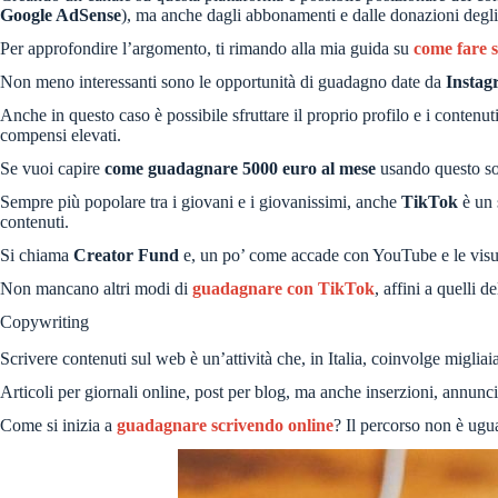
Google AdSense
), ma anche dagli abbonamenti e dalle donazioni degli is
Per approfondire l’argomento, ti rimando alla mia guida su
come fare 
Non meno interessanti sono le opportunità di guadagno date da
Instag
Anche in questo caso è possibile sfruttare il proprio profilo e i contenu
compensi elevati.
Se vuoi capire
come guadagnare 5000 euro al mese
usando questo soc
Sempre più popolare tra i giovani e i giovanissimi, anche
TikTok
è un 
contenuti.
Si chiama
Creator Fund
e, un po’ come accade con YouTube e le visual
Non mancano altri modi di
guadagnare con TikTok
, affini a quelli 
Copywriting
Scrivere contenuti sul web è un’attività che, in Italia, coinvolge migliai
Articoli per giornali online, post per blog, ma anche inserzioni, annunci
Come si inizia a
guadagnare scrivendo online
? Il percorso non è ugua