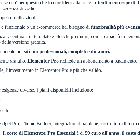
base ed è per questo che lo considero adatto agli
utenti meno esperti
. 
onoscenza di codici.
oppe complicazioni.
eto e funzionale o un e-commerce hai bisogno di
funzionalità più avanza
zati, centinaia di template e blocchi premium, con la capacità di persona
o della versione gratuita.
ne ideale per
siti più professionali, completi e dinamici.
nte gratuito,
Elementor Pro
richiede un abbonamento a pagamento.
le, l’investimento in Elementor Pro è più che valido.
re esigenze diverse. I piani disponibili includono:
;
 siti.
dget Pro, Theme Builder, integrazioni dinamiche, costruttore di form e 
. Il
costo di Elementor Pro Essential
è di
59 euro all’anno
; il
costo 