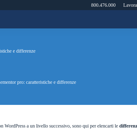
800.476.000
Lavora
stiche e differenze
ementor pro: caratteristiche e differenze
con WordPress a un livello successivo, sono qui per elencarti le
differen