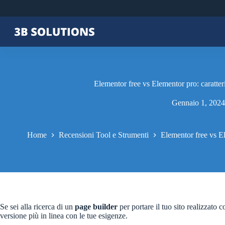
Elementor free vs Elementor pro: caratteri
Gennaio 1, 2024
Home
Recensioni Tool e Strumenti
Elementor free vs El
Se sei alla ricerca di un
page builder
per portare il tuo sito realizzato 
versione più in linea con le tue esigenze.