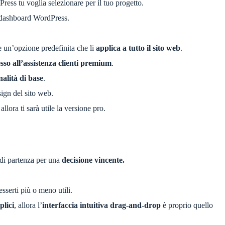
ress tu voglia selezionare per il tuo progetto.
 dashboard WordPress.
e un’opzione predefinita che li
applica a tutto il sito web
.
sso all’assistenza clienti premium
.
nalità di base
.
ign del sito web.
llora ti sarà utile la versione pro.
 di partenza per una
decisione vincente.
sserti più o meno utili.
plici
, allora l’
interfaccia
intuitiva drag-and-drop
è proprio quello