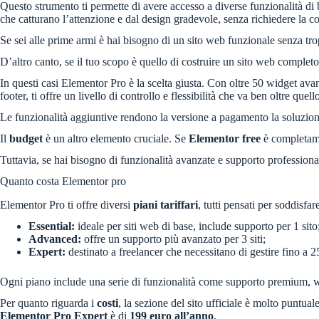
Questo strumento ti permette di avere accesso a diverse funzionalità di 
che catturano l’attenzione e dal design gradevole, senza richiedere la c
Se sei alle prime armi è hai bisogno di un sito web funzionale senza tr
D’altro canto, se il tuo scopo è quello di costruire un sito web compl
In questi casi Elementor Pro è la scelta giusta. Con oltre 50 widget avan
footer, ti offre un livello di controllo e flessibilità che va ben oltre quell
Le funzionalità aggiuntive rendono la versione a pagamento la soluzio
Il
budget
è un altro elemento cruciale. Se
Elementor free
è completame
Tuttavia, se hai bisogno di funzionalità avanzate e supporto professiona
Quanto costa Elementor pro
Elementor Pro ti offre diversi
piani tariffari
, tutti pensati per soddisfa
Essential:
ideale per siti web di base, include supporto per 1 sito
Advanced:
offre un supporto più avanzato per 3 siti;
Expert:
destinato a freelancer che necessitano di gestire fino a 25
Ogni piano include una serie di funzionalità come supporto premium, wi
Per quanto riguarda i
costi
, la sezione del sito ufficiale è molto puntuale
Elementor Pro Expert
è di
199 euro all’anno
.