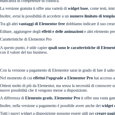
mancanza di competenze di codifica.
La versione gratuita ti offre una varietà di
widget base
, come testi, imm
Inoltre, avrai la possibilità di accedere a un
numero limitato di templat
Tra gli altri
vantaggi di Elementor free
dobbiamo indicare il suo crea
Editare, aggiungere degli
effetti e delle animazioni
e altri elemento pre
Caratteristiche di Elementor Pro
A questo punto, è utile capire
quali sono le caratteristiche di Elemen
con il valore del tuo business.
Con la versione a pagamento di Elementor sarai in grado di fare il salto d
Nel momento di cui
effettui l’upgrade a Elementor Pro
hai accesso a
Ottieni molto di più da Elementor, ma senza la necessità di conoscere un
nuove possibilità che ti vengono messe a disposizione.
A differenza di
Elemento gratis
,
Elementor Pro
ti offre una vasta g
Inoltre, nella versione a pagamento è possibile avere anche dei
widget
Tutti i nuovi widget a disposizione possono essere utili per
creare pag