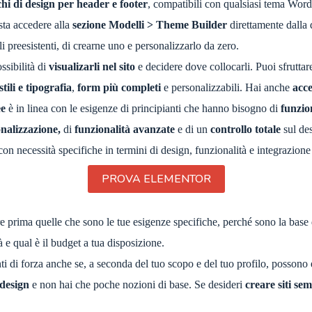
hi di design per header e footer
, compatibili con qualsiasi tema WordP
asta accedere alla
sezione Modelli > Theme Builder
direttamente dalla
i preesistenti, di crearne uno e personalizzarlo da zero.
ssibilità di
visualizarli nel sito
e decidere dove collocarli. Puoi sfruttar
stili e tipografia
,
form più completi
e personalizzabili. Hai anche
acce
ee
è in linea con le esigenze di principianti che hanno bisogno di
funzio
nalizzazione,
di
funzionalità avanzate
e di un
controllo totale
sul des
on necessità specifiche in termini di design, funzionalità e integrazione a
PROVA ELEMENTOR
e prima quelle che sono le tue esigenze specifiche, perché sono la base
 e qual è il budget a tua disposizione.
 di forza anche se, a seconda del tuo scopo e del tuo profilo, possono e
design
e non hai che poche nozioni di base. Se desideri
creare siti sem