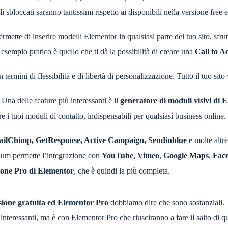
li sbloccati saranno tantissimi rispetto ai disponibili nella versione free
mette di inserire modelli Elementor in qualsiasi parte del tuo sito, sfr
esempio pratico è quello che ti dà la possibilità di creare una
Call to A
rmini di flessibilità e di libertà di personalizzazione. Tutto il tuo sito
Una delle feature più interessanti è il
generatore di moduli visivi di 
e i tuoi moduli di contatto, indispensabili per qualsiasi business online
ilChimp, GetResponse, Active Campaign, Sendinblue
e molte altre
ium permette l’integrazione con
YouTube
,
Vimeo
,
Google Maps
,
Fac
sione Pro di Elementor
, che è quindi la più completa.
rsione gratuita ed Elementor Pro
dobbiamo dire che sono sostanziali.
interessanti, ma è con Elementor Pro che riusciranno a fare il salto di qu