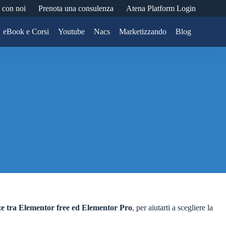
 con noi
Prenota una consulenza
Atena Platform Login
eBook e Corsi
Youtube
Nacs
Marketizzando
Blog
ze tra Elementor free ed Elementor Pro
, per aiutarti a scegliere la