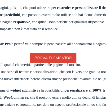
agini, pulsanti, che puoi utilizzare per
costruire e personalizzare il de
e predefiniti
, che possono esserti molto utili se non hai alcuna dimes
re pagine
responsive
, che quindi sono perfette per qualsiasi dispositivo.
impostati non è mai stato così semplice.
tor Pro
e perché vale sempre la pena passare all’abbonamento a pagame
PROVA ELEMENTOR
i qualità che meriti, a partire dalle pagine del tuo sito.
 una serie di feature e personalizzazioni che con la versione gratuita no
a nuova interfaccia perché questa rimane pressoché invariata. Se hai già 
amma di
widget aggiuntivi
e la possibilità di
personalizzare al 100%
le
 di WooCommerce
, che ti possono essere molto utili se decidi di lanc
ine uniche
e, soprattutto, per dare un aspetto professionale al tuo sito fa