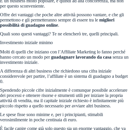
È un business molto popolare, e quindi ad alta concorrenza, ma non
per questo sconveniente.
Offre dei vantaggi che poche altre attività possono vantare, e che gli
permettono e gli permetteranno sempre di essere tra le
migliori
possibilità di guadagno online
.
Quali sono questi vantaggi? Te ne elencherò tre, quelli principali.
Investimento iniziale minimo
Molti di quelli che iniziano con l’Affiliate Marketing lo fanno perché
hanno cercato un modo per
guadagnare lavorando da casa
senza un
investimento iniziale.
A differenza di altri business che richiedono una cifra iniziale
considerevole per partire, l’affiliate è un sistema di guadagno a budget
0.
Spendendo piccole cifre inizialmente è comunque possibile accelerare
dei processi e ottenere risorse e strumenti utili per iniziare la propria
attività di vendita, ma il capitale iniziale richiesto è infinitamente più
piccolo rispetto a quello necessario per avviare altri business.
Le spese fisse sono minime e, per i principianti, stimabili
verosimilmente in poche centinaia di euro.
È facile capire come già solo questo sia un enorme vantaggio, che va