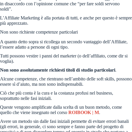
in disaccordo con l’opinione comune che “per fare soldi servono
soldi”.
L’Affiliate Marketing è alla portata di tutti, e anche per questo è sempre
più apprezzato.
Non sono richieste competenze particolari
A quanto detto sopra si ricollega un secondo vantaggio dell’Affiliate,
l’essere adatto a persone di ogni tipo.
Tutti possono vestire i panni del marketer (o dell’affiliato, come dir si
voglia).
Non sono assolutamente richiesti titoli di studio particolari
.
Alcune competenze, che rientrano nell’ambito delle soft skills, possono
essere sì d’aiuto, ma non sono indispensabili.
Ciò che più conta è la cura e la costanza profusi nel business,
soprattutto nelle fasi iniziali.
Queste vengono amplificate dalla scelta di un buon metodo, come
quello che viene insegnato nel corso
ROIBOOK | M
.
Avere un metodo sin dalle fasi iniziali permette di evitare errori banali
(gli errori, in generale, ci sono sempre e fanno parte del progetto di
crescita) e di non disperdere tempo ed energie in strade che portano a