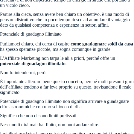
un vicolo cieco.
Partire alla cieca, senza avere ben chiaro un obiettivo, è una modo di
pensare distruttivo che in poco tempo riesce ad annullare il vantaggio
dato da qualsiasi competenza o esperienza in settori affini.
Potenziale di guadagno illimitato
Parliamoci chiaro, chi cerca di capire
come guadagnare soldi da casa
ha spesso speranze piccole, ma sogna comunque in grande.
L’Affiliate Marketing non tarpa le ali a priori, perché offre un
potenziale di guadagno illimitato
.
Non fraintendermi, però.
È importante afferrare bene questo concetto, perché molti presunti guru
dell’affiliate tendono a far leva proprio su questo, travisandone il reale
significato.
Potenziale di guadagno illimitato non significa arrivare a guadagnare
cifre astronomiche con uno schiocco di dita.
Significa che non ci sono limiti prefissati.
Nessuno ti dirà mai: hai finito, non puoi andare oltre.
I migliori marketer hanno entrate da capogiro, ma non tutti i marketer