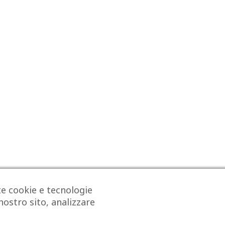
te cookie e tecnologie
1
2
nostro sito, analizzare