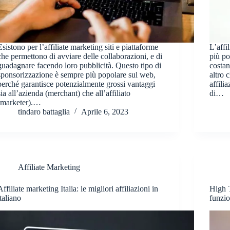
Esistono per l’affiliate marketing siti e piattaforme
L’affi
che permettono di avviare delle collaborazioni, e di
più po
guadagnare facendo loro pubblicità. Questo tipo di
costan
sponsorizzazione è sempre più popolare sul web,
altro 
perché garantisce potenzialmente grossi vantaggi
affili
sia all’azienda (merchant) che all’affiliato
di…
(marketer).…
tindaro battaglia
Aprile 6, 2023
Affiliate Marketing
Affiliate marketing Italia: le migliori affiliazioni in
High T
italiano
funzi