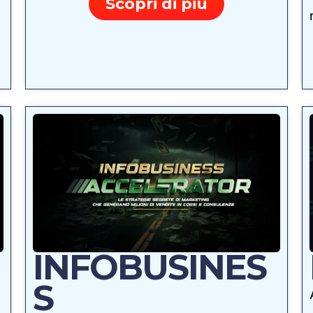
Scopri di più
INFOBUSINES
S