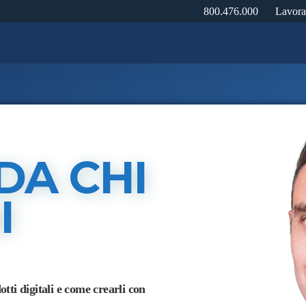
800.476.000
Lavora
DA CHI
I
tti digitali e come crearli con