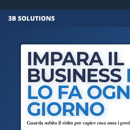
IMPARA IL
BUSINESS
LO FA OGN
GIORNO
Guarda subito il video per capire cosa sono i prodo