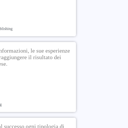
blishing
nformazioni, le sue esperienze
aggiungere il risultato dei
ese.
g
al successo ogni tipologia di