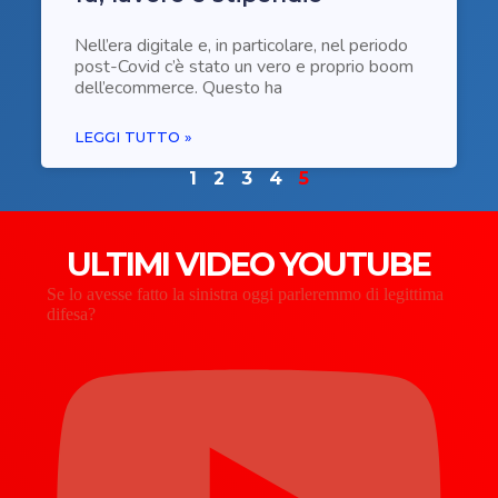
Nell’era digitale e, in particolare, nel periodo
post-Covid c’è stato un vero e proprio boom
dell’ecommerce. Questo ha
LEGGI TUTTO »
1
2
3
4
5
ULTIMI VIDEO YOUTUBE
Se lo avesse fatto la sinistra oggi parleremmo di legittima
difesa?