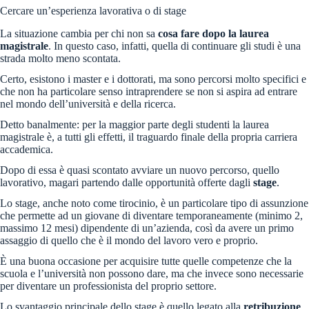
Cercare un’esperienza lavorativa o di stage
La situazione cambia per chi non sa
cosa fare dopo la laurea
magistrale
. In questo caso, infatti, quella di continuare gli studi è una
strada molto meno scontata.
Certo, esistono i master e i dottorati, ma sono percorsi molto specifici e
che non ha particolare senso intraprendere se non si aspira ad entrare
nel mondo dell’università e della ricerca.
Detto banalmente: per la maggior parte degli studenti la laurea
magistrale è, a tutti gli effetti, il traguardo finale della propria carriera
accademica.
Dopo di essa è quasi scontato avviare un nuovo percorso, quello
lavorativo, magari partendo dalle opportunità offerte dagli
stage
.
Lo stage, anche noto come tirocinio, è un particolare tipo di assunzione
che permette ad un giovane di diventare temporaneamente (minimo 2,
massimo 12 mesi) dipendente di un’azienda, così da avere un primo
assaggio di quello che è il mondo del lavoro vero e proprio.
È una buona occasione per acquisire tutte quelle competenze che la
scuola e l’università non possono dare, ma che invece sono necessarie
per diventare un professionista del proprio settore.
Lo svantaggio principale dello stage è quello legato alla
retribuzione
.