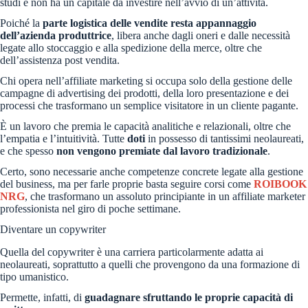
studi e non ha un capitale da investire nell’avvio di un’attività.
Poiché la
parte logistica delle vendite resta appannaggio
dell’azienda produttrice
, libera anche dagli oneri e dalle necessità
legate allo stoccaggio e alla spedizione della merce, oltre che
dell’assistenza post vendita.
Chi opera nell’affiliate marketing si occupa solo della gestione delle
campagne di advertising dei prodotti, della loro presentazione e dei
processi che trasformano un semplice visitatore in un cliente pagante.
È un lavoro che premia le capacità analitiche e relazionali, oltre che
l’empatia e l’intuitività. Tutte
doti
in possesso di tantissimi neolaureati,
e che spesso
non vengono premiate dal lavoro tradizionale
.
Certo, sono necessarie anche competenze concrete legate alla gestione
del business, ma per farle proprie basta seguire corsi come
ROIBOOK
NRG
, che trasformano un assoluto principiante in un affiliate marketer
professionista nel giro di poche settimane.
Diventare un copywriter
Quella del copywriter è una carriera particolarmente adatta ai
neolaureati, soprattutto a quelli che provengono da una formazione di
tipo umanistico.
Permette, infatti, di
guadagnare sfruttando le proprie capacità di