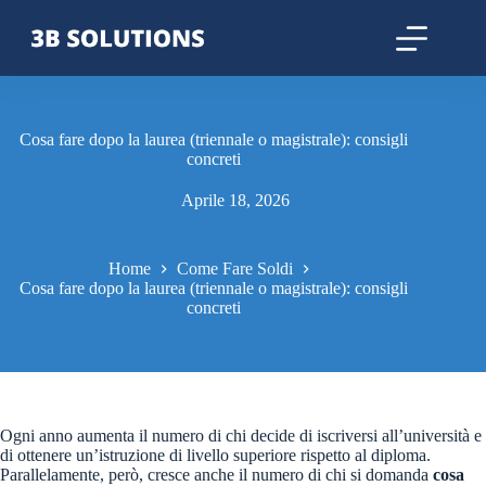
Cosa fare dopo la laurea (triennale o magistrale): consigli
concreti
Aprile 18, 2026
Home
Come Fare Soldi
Cosa fare dopo la laurea (triennale o magistrale): consigli
concreti
Ogni anno aumenta il numero di chi decide di iscriversi all’università e
di ottenere un’istruzione di livello superiore rispetto al diploma.
Parallelamente, però, cresce anche il numero di chi si domanda
cosa