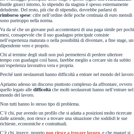
Inutile girarci intorno, lo stipendio da stagista è spesso estremamente
deludente. Del resto, più che di stipendio, dovrebbe parlarsi di
rimborso spese
: cifre nell’ordine delle poche centinaia di euro mensili
sono purtroppo nella norma.
Va da sé che un giovane può accontentarsi di una paga simile per pochi
mesi, consapevole che il suo guadagno principale consiste
nell’esperienza maturata o nella possibilità di diventare, a fine stage, un
dipendente vero e proprio.
Chi al termine degli studi non può permettersi di perdere ulteriore
tempo con guadagni così bassi, farebbe meglio a cercare sin da subito
un’esperienza lavorativa vera e propria.
Perché tanti neolaureati hanno difficoltà a entrare nel mondo del lavoro
Apriamo adesso un discorso piuttosto complesso da affrontare, ovvero
quello legato alle
difficoltà
che molti neolaureati hanno nell’entrare nel
mondo del lavoro.
Non tutti hanno lo stesso tipo di problema.
C’è chi, pur avendo un profilo che si adatta a posizioni molto ricercate
dalle aziende, non riesce a trovare una situazione che soddisfi le sue
richieste, economiche e contrattuali.
C’è chi, invece, proprio
non riesce a trovare lavoro
, e che magari si