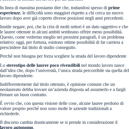
In linea di massima possiamo dire che, trattandosi spesso di
prime
esperienze
, le difficoltà sono maggiori rispetto a chi cerca un nuovo
lavoro dopo aver già coperto diverse posizioni negli anni precedenti.
Inutile negare, poi, che la crisi di molti settori è un dato oggettivo e che
le lauree ottenute in alcuni ambiti sembrano offrire meno possibilità.
Questo, come vedremo meglio nei prossimi paragrafi, è un problema
relativo: oggi, per fortuna, esistono ottime possibilità di far carriera a
prescindere dal titolo di studio conseguito.
Perché non bisogna per forza scegliere la strada del lavoro dipendente
Lo
stereotipo delle lauree poco rivendibili
nel mondo lavoro nasce
dall’idea che, dopo l’università, l’unica strada percorribile sia quella del
lavoro dipendente.
Indifferentemente dal titolo ottenuto, è opinione comune che un
neolaureato debba trovare un’azienda disposta ad assumerlo e a fargli
firmare un buon contratto.
È ovvio che, con questa visione delle cose, alcune lauree perdono di
valore proprio perché non sono molte le aziende tradizionali a
richiederle.
Il discorso cambia drasticamente se si prende in considerazione il
lavoro autonomo
.