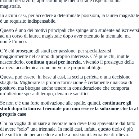
mondo del lavoro, apre comunque meno strade rispetto ad una
magistrale.
In alcuni casi, per accedere a determinate posizioni, la laurea magistrale
è un requisito indispensabile.
Questo è uno dei motivi principali che spinge uno studente ad iscriversi
ad un corso di laurea magistrale dopo aver ottenuto la triennale, ma
non è l’unico.
C’è chi prosegue gli studi per passione, per specializzarsi
maggiormente nel campo di proprio interesse. C’è pure chi, inutile
nasconderlo,
continua quasi per inerzia
, vivendo il prosieguo della
carriera accademica come un vero e proprio obbligo.
Questa può essere, in base ai casi, la scelta perfetta o una decisione
sbagliata. Migliorare la propria formazione è certamente qualcosa di
positivo, ma bisogna anche tenere in considerazione che comporta
un’ulteriore spesa di tempo, denaro e sacrifici.
Se non c’è una forte motivazione alle spalle, quindi,
continuare gli
studi dopo la laurea triennale può non essere la soluzione che fa al
proprio caso
.
Chi ha voglia di iniziare a lavorare non deve farsi spaventare dal fatto
di avere “solo” una triennale. In molti casi, infatti, questo titolo è più
che sufficiente per accedere anche a posizioni lavorative di rilievo.